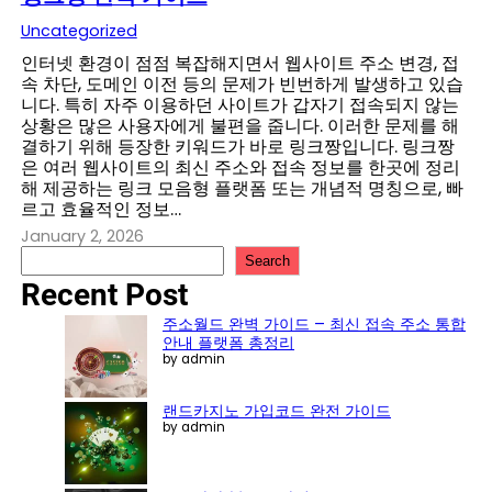
Uncategorized
인터넷 환경이 점점 복잡해지면서 웹사이트 주소 변경, 접
속 차단, 도메인 이전 등의 문제가 빈번하게 발생하고 있습
니다. 특히 자주 이용하던 사이트가 갑자기 접속되지 않는
상황은 많은 사용자에게 불편을 줍니다. 이러한 문제를 해
결하기 위해 등장한 키워드가 바로 링크짱입니다. 링크짱
은 여러 웹사이트의 최신 주소와 접속 정보를 한곳에 정리
해 제공하는 링크 모음형 플랫폼 또는 개념적 명칭으로, 빠
르고 효율적인 정보…
January 2, 2026
S
Search
e
Recent Post
a
r
주소월드 완벽 가이드 – 최신 접속 주소 통합
c
안내 플랫폼 총정리
h
by admin
랜드카지노 가입코드 완전 가이드
by admin