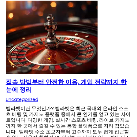
접속 방법부터 안전한 이용, 게임 전략까지 한
눈에 정리
Uncategorized
벨라벳이란 무엇인가? 벨라벳은 최근 국내외 온라인 스포
츠 베팅 및 카지노 플랫폼 중에서 큰 인기를 얻고 있는 사이
트입니다. 다양한 게임, 실시간 스포츠 베팅, 라이브 카지노
까지 한 곳에서 즐길 수 있는 통합 플랫폼으로 자리 잡았습
니다. 벨라벳 주소 초보자부터 고수까지 모두 쉽게 접근할