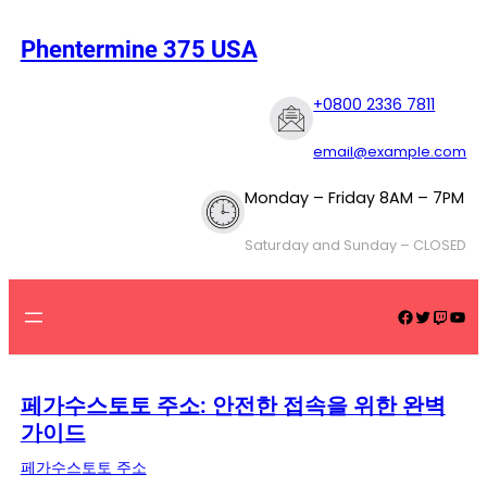
Skip
to
Phentermine 375 USA
content
+0800 2336 7811
email@example.com
Monday – Friday 8AM – 7PM
Saturday and Sunday – CLOSED
Facebook
Twitter
Twitch
YouTube
페가수스토토 주소: 안전한 접속을 위한 완벽
가이드
페가수스토토 주소