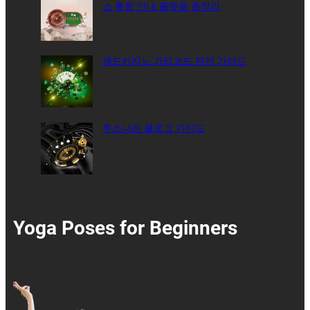
소 통합 안내 플랫폼 총정리
랜드카지노 가입코드 완전 가이드
주소나라 블로그 가이드
Yoga Poses for Beginners