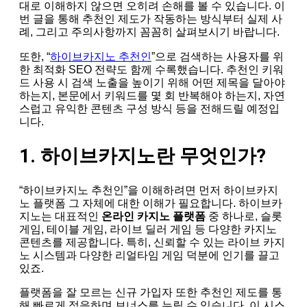
대로 이해하지 않으면 오히려 손해를 볼 수 있습니다. 이
번 글을 통해 추천인 제도가 작동하는 방식부터 실제 사
례, 그리고 주의사항까지 꼼꼼히 살펴보시기 바랍니다.
또한, “
하이브카지노 추천인
”으로 검색하는 사용자를 위
한 최적화 SEO 전략도 함께 수록했습니다. 추천인 키워
드 사용 시 검색 노출을 높이기 위해 어떤 제목을 달아야
하는지, 본문에서 키워드를 몇 회 반복해야 하는지, 자연
스럽고 유익한 콘텐츠 구성 방식 등을 전해드릴 예정입
니다.
1. 하이브카지노란 무엇인가?
“하이브카지노 추천인”을 이해하려면 먼저 하이브카지
노 플랫폼 그 자체에 대한 이해가 필요합니다. 하이브카
지노는 대표적인
온라인 카지노 플랫폼
중 하나로, 슬롯
게임, 테이블 게임, 라이브 딜러 게임 등 다양한 카지노
콘텐츠를 제공합니다. 특히, 신뢰할 수 있는 라이브 카지
노 시스템과 다양한 리얼타임 게임 덕분에 인기를 끌고
있죠.
플랫폼을 잘 모르는 신규 가입자 또한 추천인 제도를 통
해 빠르게 적응하며 보너스를 누릴 수 있습니다. 이 시스