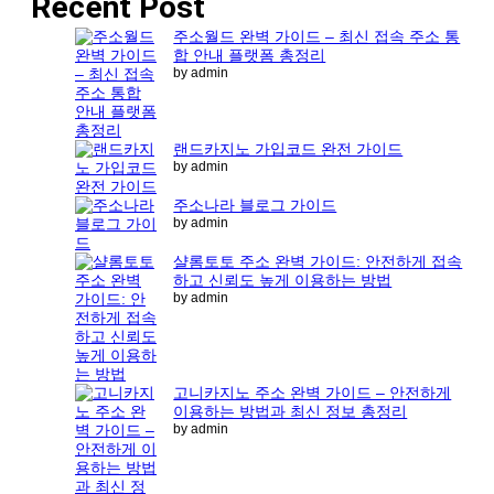
Recent Post
a
r
주소월드 완벽 가이드 – 최신 접속 주소 통
c
합 안내 플랫폼 총정리
h
by admin
랜드카지노 가입코드 완전 가이드
by admin
주소나라 블로그 가이드
by admin
샬롬토토 주소 완벽 가이드: 안전하게 접속
하고 신뢰도 높게 이용하는 방법
by admin
고니카지노 주소 완벽 가이드 – 안전하게
이용하는 방법과 최신 정보 총정리
by admin