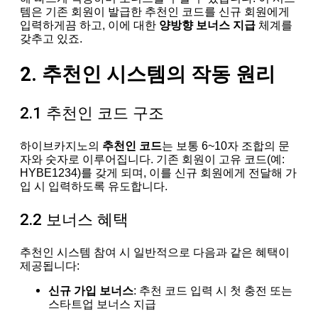
템은 기존 회원이 발급한 추천인 코드를 신규 회원에게
입력하게끔 하고, 이에 대한
양방향 보너스 지급
체계를
갖추고 있죠.
2. 추천인 시스템의 작동 원리
2.1 추천인 코드 구조
하이브카지노의
추천인 코드
는 보통 6~10자 조합의 문
자와 숫자로 이루어집니다. 기존 회원이 고유 코드(예:
HYBE1234)를 갖게 되며, 이를 신규 회원에게 전달해 가
입 시 입력하도록 유도합니다.
2.2 보너스 혜택
추천인 시스템 참여 시 일반적으로 다음과 같은 혜택이
제공됩니다:
신규 가입 보너스
: 추천 코드 입력 시 첫 충전 또는
스타트업 보너스 지급