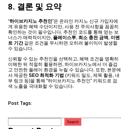
8. 결론 및 요약
“
하이브카지노 추천인
”은 온라인 카지노 신규 가입자에
게 유용한 혜택 수단이지만, 사용 전 주의사항을 꼼꼼히
확인하는 것이 필수입니다. 추천인 코드를 통해 얻는 보
너스가 매력적이지만,
플레이스루
,
최소 충전 금액
,
이벤
트 기간
같은 조건을 무시하면 오히려 불이익이 발생할
수 있습니다.
신뢰할 수 있는 추천인을 선택하고, 혜택 조건을 명확히
이해한 뒤 적절히 활용하면, 하이브카지노에서 더 즐겁
고 안전한 플레이 환경을 누릴 수 있습니다. 또한, 본문에
서 제공한
SEO 최적화 기법
(키워드 밀도, 제목 활용, 내
부 링크 등)을 통해 “하이브카지노 추천인” 키워드로 검
색 노출을 극대화할 수 있습니다.
Post Tags:
S
Search
e