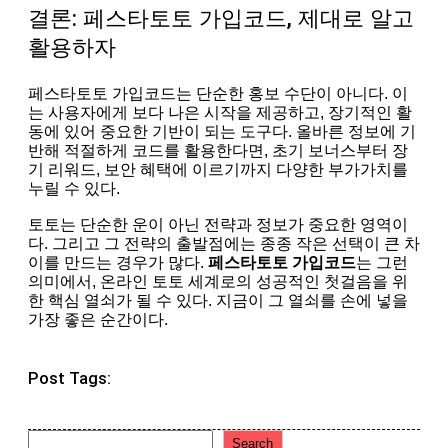
결론: 페스타토토 가입코드, 제대로 알고
활용하자
페스타토토 가입코드는 단순한 홍보 수단이 아니다. 이
는 사용자에게 보다 나은 시작을 제공하고, 장기적인 활
동에 있어 중요한 기반이 되는 도구다. 올바른 정보에 기
반해 적절하게 코드를 활용한다면, 초기 보너스부터 장
기 리워드, 보안 혜택에 이르기까지 다양한 부가가치를
누릴 수 있다.
토토는 단순한 운이 아닌 전략과 정보가 중요한 영역이
다. 그리고 그 전략의 출발점에는 종종 작은 선택이 큰 차
이를 만드는 경우가 많다.
페스타토토 가입코드
는 그런
의미에서, 온라인 토토 세계로의 성공적인 첫걸음을 위
한 핵심 열쇠가 될 수 있다. 지금이 그 열쇠를 손에 넣을
가장 좋은 순간이다.
Post Tags:
S
Search