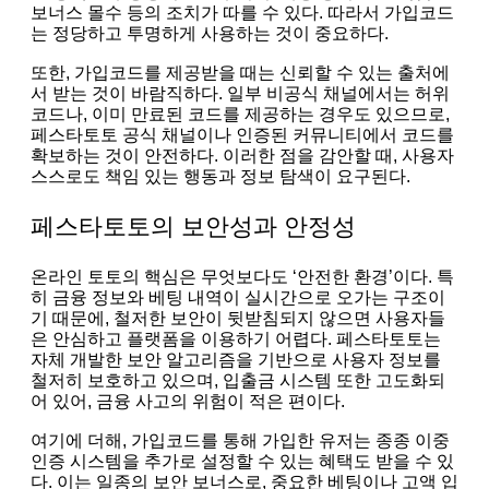
보너스 몰수 등의 조치가 따를 수 있다. 따라서 가입코드
는 정당하고 투명하게 사용하는 것이 중요하다.
또한, 가입코드를 제공받을 때는 신뢰할 수 있는 출처에
서 받는 것이 바람직하다. 일부 비공식 채널에서는 허위
코드나, 이미 만료된 코드를 제공하는 경우도 있으므로,
페스타토토 공식 채널이나 인증된 커뮤니티에서 코드를
확보하는 것이 안전하다. 이러한 점을 감안할 때, 사용자
스스로도 책임 있는 행동과 정보 탐색이 요구된다.
페스타토토의 보안성과 안정성
온라인 토토의 핵심은 무엇보다도 ‘안전한 환경’이다. 특
히 금융 정보와 베팅 내역이 실시간으로 오가는 구조이
기 때문에, 철저한 보안이 뒷받침되지 않으면 사용자들
은 안심하고 플랫폼을 이용하기 어렵다. 페스타토토는
자체 개발한 보안 알고리즘을 기반으로 사용자 정보를
철저히 보호하고 있으며, 입출금 시스템 또한 고도화되
어 있어, 금융 사고의 위험이 적은 편이다.
여기에 더해, 가입코드를 통해 가입한 유저는 종종 이중
인증 시스템을 추가로 설정할 수 있는 혜택도 받을 수 있
다. 이는 일종의 보안 보너스로, 중요한 베팅이나 고액 입