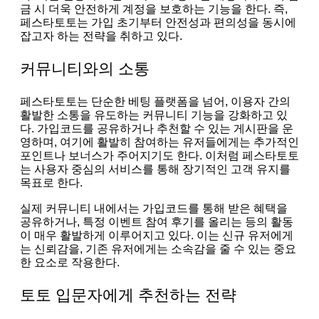
금 시 더욱 안전하게 계정을 보호하는 기능을 한다. 즉,
페스타토토는 가입 초기부터 안전성과 편의성을 동시에
잡고자 하는 전략을 취하고 있다.
커뮤니티와의 소통
페스타토토는 단순한 베팅 플랫폼을 넘어, 이용자 간의
활발한 소통을 유도하는 커뮤니티 기능을 강화하고 있
다. 가입코드를 공유하거나 추천할 수 있는 게시판을 운
영하며, 여기에 활발히 참여하는 유저들에게는 추가적인
포인트나 보너스가 주어지기도 한다. 이처럼 페스타토토
는 사용자 중심의 서비스를 통해 장기적인 고객 유지를
목표로 한다.
실제 커뮤니티 내에서는 가입코드를 통해 받은 혜택을
공유하거나, 특정 이벤트 참여 후기를 올리는 등의 활동
이 매우 활발하게 이루어지고 있다. 이는 신규 유저에게
는 신뢰감을, 기존 유저에게는 소속감을 줄 수 있는 중요
한 요소로 작용한다.
토토 입문자에게 추천하는 전략