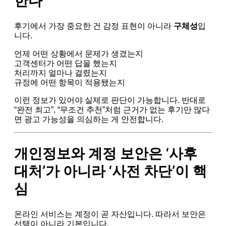
한다
후기에서 가장 중요한 건 감정 표현이 아니라
구체성
입
니다.
언제 어떤 상황에서 문제가 생겼는지
고객센터가 어떤 답을 했는지
처리까지 얼마나 걸렸는지
규정에 어떤 항목이 적용됐는지
이런 정보가 있어야 실제로 판단이 가능합니다. 반대로
“완전 최고”, “무조건 추천”처럼 근거가 없는 후기만 많다
면 광고 가능성을 의심하는 게 안전합니다.
개인정보와 계정 보안은 ‘사후
대처’가 아니라 ‘사전 차단’이 핵
심
온라인 서비스는 계정이 곧 자산입니다. 따라서 보안은
선택이 아니라 기본입니다.