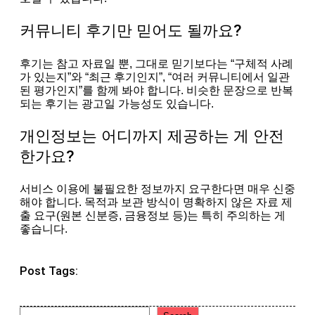
커뮤니티 후기만 믿어도 될까요?
후기는 참고 자료일 뿐, 그대로 믿기보다는 “구체적 사례
가 있는지”와 “최근 후기인지”, “여러 커뮤니티에서 일관
된 평가인지”를 함께 봐야 합니다. 비슷한 문장으로 반복
되는 후기는 광고일 가능성도 있습니다.
개인정보는 어디까지 제공하는 게 안전
한가요?
서비스 이용에 불필요한 정보까지 요구한다면 매우 신중
해야 합니다. 목적과 보관 방식이 명확하지 않은 자료 제
출 요구(원본 신분증, 금융정보 등)는 특히 주의하는 게
좋습니다.
Post Tags:
S