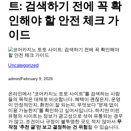
트: 검색하기 전에 꼭 확
인해야 할 안전 체크 가
이드
Uncategorized
admin
/
February 9, 2026
온라인에서 “코어카지노 토토 사이트”를 검색하는 사람
들의 목적은 대체로 비슷합니다. 혜택이 괜찮은지, 운영
이 안정적인지, 환전이 잘 되는지, 무엇보다 “문제 없이
이용 가능한지”를 확인하고 싶어서입니다. 하지만 이런
유형의 사이트는 정보가 광고성으로 섞여 유통되는 경우
가 많고, 조건이나 규정이 불투명한 곳도 적지 않아서
무
작정 ‘추천 글’만 보고 결정하는 건 위험
할 수 있습니다.