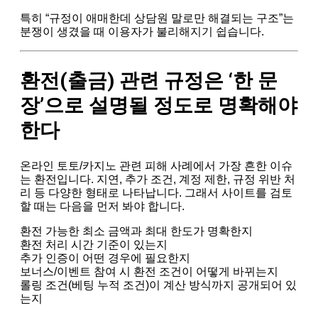
특히 “규정이 애매한데 상담원 말로만 해결되는 구조”는
분쟁이 생겼을 때 이용자가 불리해지기 쉽습니다.
환전(출금) 관련 규정은 ‘한 문
장’으로 설명될 정도로 명확해야
한다
온라인 토토/카지노 관련 피해 사례에서 가장 흔한 이슈
는 환전입니다. 지연, 추가 조건, 계정 제한, 규정 위반 처
리 등 다양한 형태로 나타납니다. 그래서 사이트를 검토
할 때는 다음을 먼저 봐야 합니다.
환전 가능한 최소 금액과 최대 한도가 명확한지
환전 처리 시간 기준이 있는지
추가 인증이 어떤 경우에 필요한지
보너스/이벤트 참여 시 환전 조건이 어떻게 바뀌는지
롤링 조건(베팅 누적 조건)이 계산 방식까지 공개되어 있
는지