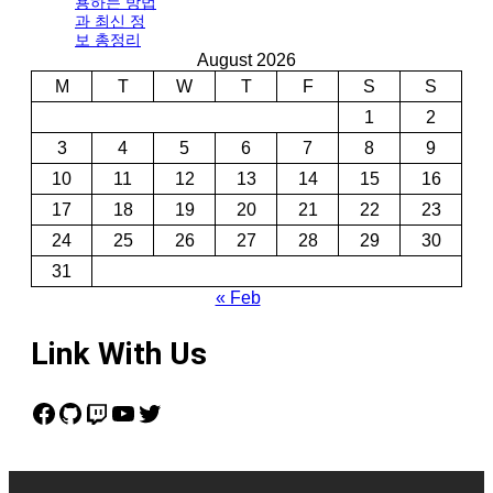
August 2026
M
T
W
T
F
S
S
1
2
3
4
5
6
7
8
9
10
11
12
13
14
15
16
17
18
19
20
21
22
23
24
25
26
27
28
29
30
31
« Feb
Link With Us
Facebook
GitHub
Twitch
YouTube
Twitter