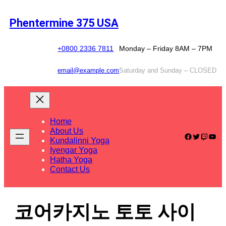
Skip
to
Phentermine 375 USA
content
+0800 2336 7811
Monday – Friday 8AM – 7PM
email@example.com
Saturday and Sunday – CLOSED
Home
About Us
Facebook
Twitter
Twitch
YouTube
Kundalinni Yoga
Iyengar Yoga
Hatha Yoga
Contact Us
코어카지노 토토 사이