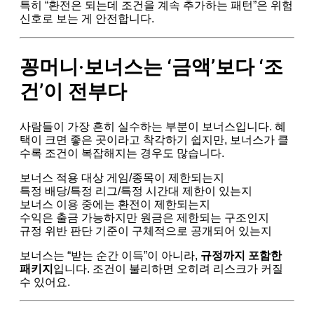
특히 “환전은 되는데 조건을 계속 추가하는 패턴”은 위험
신호로 보는 게 안전합니다.
꽁머니·보너스는 ‘금액’보다 ‘조
건’이 전부다
사람들이 가장 흔히 실수하는 부분이 보너스입니다. 혜
택이 크면 좋은 곳이라고 착각하기 쉽지만, 보너스가 클
수록 조건이 복잡해지는 경우도 많습니다.
보너스 적용 대상 게임/종목이 제한되는지
특정 배당/특정 리그/특정 시간대 제한이 있는지
보너스 이용 중에는 환전이 제한되는지
수익은 출금 가능하지만 원금은 제한되는 구조인지
규정 위반 판단 기준이 구체적으로 공개되어 있는지
보너스는 “받는 순간 이득”이 아니라,
규정까지 포함한
패키지
입니다. 조건이 불리하면 오히려 리스크가 커질
수 있어요.