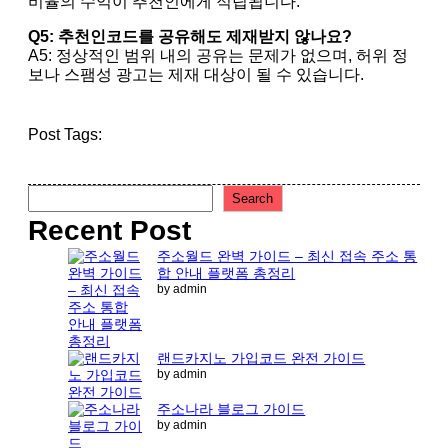
비율의 수익이 추천인에게 적립됩니다.
Q5: 추천인코드를 공유해도 제재받지 않나요?
A5: 정상적인 범위 내의 공유는 문제가 없으며, 허위 정
보나 스팸성 광고는 제재 대상이 될 수 있습니다.
Post Tags:
S
Search
e
Recent Post
a
r
주소월드 완벽 가이드 – 최신 접속 주소 통
c
합 안내 플랫폼 총정리
h
by admin
랜드카지노 가입코드 완전 가이드
by admin
주소나라 블로그 가이드
by admin