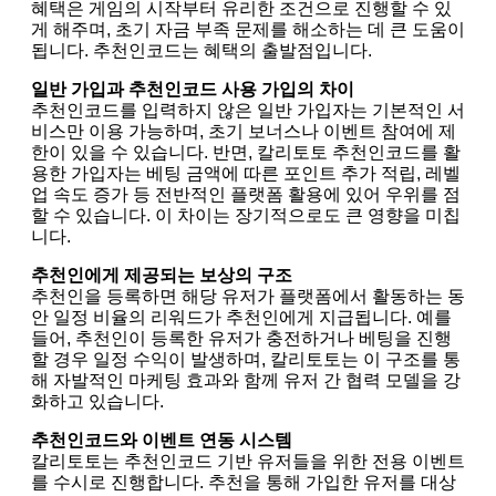
혜택은 게임의 시작부터 유리한 조건으로 진행할 수 있
게 해주며, 초기 자금 부족 문제를 해소하는 데 큰 도움이
됩니다. 추천인코드는 혜택의 출발점입니다.
일반 가입과 추천인코드 사용 가입의 차이
추천인코드를 입력하지 않은 일반 가입자는 기본적인 서
비스만 이용 가능하며, 초기 보너스나 이벤트 참여에 제
한이 있을 수 있습니다. 반면, 칼리토토 추천인코드를 활
용한 가입자는 베팅 금액에 따른 포인트 추가 적립, 레벨
업 속도 증가 등 전반적인 플랫폼 활용에 있어 우위를 점
할 수 있습니다. 이 차이는 장기적으로도 큰 영향을 미칩
니다.
추천인에게 제공되는 보상의 구조
추천인을 등록하면 해당 유저가 플랫폼에서 활동하는 동
안 일정 비율의 리워드가 추천인에게 지급됩니다. 예를
들어, 추천인이 등록한 유저가 충전하거나 베팅을 진행
할 경우 일정 수익이 발생하며, 칼리토토는 이 구조를 통
해 자발적인 마케팅 효과와 함께 유저 간 협력 모델을 강
화하고 있습니다.
추천인코드와 이벤트 연동 시스템
칼리토토는 추천인코드 기반 유저들을 위한 전용 이벤트
를 수시로 진행합니다. 추천을 통해 가입한 유저를 대상