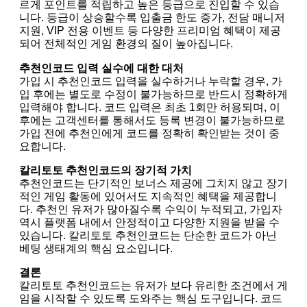
르게 포인트를 적립하고 높은 등급으로 진입할 수 있습
니다. 등급이 상승할수록 입출금 한도 증가, 전담 매니저
지원, VIP 전용 이벤트 등 다양한 프리미엄 혜택이 제공
되어 전체적인 게임 환경의 질이 높아집니다.
추천인코드 입력 실수에 대한 대처
가입 시 추천인코드 입력을 실수하거나 누락할 경우, 가
입 후에는 별도로 수정이 불가능하므로 반드시 정확하게
입력해야 합니다. 코드 입력은 최초 1회만 허용되며, 이
후에는 고객센터를 통해서도 등록 변경이 불가능하므로
가입 전에 추천인에게 코드를 정확히 확인받는 것이 중
요합니다.
칼리토토 추천인코드의 장기적 가치
추천인코드는 단기적인 보너스 제공에 그치지 않고 장기
적인 게임 활동에 있어서도 지속적인 혜택을 제공합니
다. 추천인 유저가 많아질수록 수익이 누적되고, 가입자
역시 플랫폼 내에서 안정적이고 다양한 지원을 받을 수
있습니다. 칼리토토 추천인코드는 단순한 코드가 아닌
베팅 생태계의 핵심 요소입니다.
결론
칼리토토 추천인코드는 유저가 보다 유리한 조건에서 게
임을 시작할 수 있도록 도와주는 핵심 도구입니다. 코드