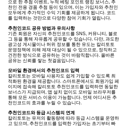
으로 한 추첨 이벤트, 누적 베팅 포인트 랭킹 보너스, 추
천인 전용 경품 추첨 등이 있으며, 이는 가입자와 추천인
모두에게 추가적인 수익 기회를 제공하게 됩니다. 코드
를 입력하는 것만으로 다양한 참여 기회가 열립니다.
추천인코드 공유 방법과 유의사항
기존 회원은 자신의 추천인코드를 SNS, 커뮤니티, 블로
그 등을 통해 자유롭게 공유할 수 있습니다. 다만, 과도한
광고성 게시물이나 허위 정보를 통한 유도는 칼리토토
운영정책에 의해 제재 대상이 될 수 있으므로, 정직하고
건전한 방식으로 공유하는 것이 바람직합니다. 올바른
공유는 신뢰를 쌓는 첫걸음입니다.
모바일 환경에서의 추천인코드 입력
칼리토토는 모바일 사용자도 쉽게 가입할 수 있도록 최
적화된 환경을 제공합니다. 스마트폰에서도 회원가입 페
이지에 접속해 칼리토토 추천인코드를 입력하면 동일한
보너스가 지급되며, 앱 설치 없이도 모바일 브라우저를
통해 모든 서비스 이용이 가능합니다. 언제 어디서든 추
천인코드의 효과를 누릴 수 있습니다.
추천인코드와 등급 시스템의 연계
칼리토토는 유저의 활동량에 따라 등급 시스템을 운영하
고 있으며, 추천인코드를 입력한 가입자는 초기부터 빠