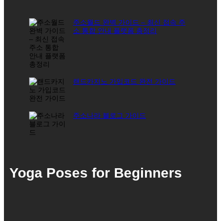
주소월드 완벽 가이드 – 최신 접속 주
소 통합 안내 플랫폼 총정리
랜드카지노 가입코드 완전 가이드
주소나라 블로그 가이드
Yoga Poses for Beginners