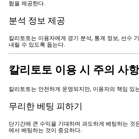
험을 제공한다.
분석 정보 제공
칼리토토는 이용자에게 경기 분석, 통계 정보, 선수 
내릴 수 있도록 돕는다.
칼리토토 이용 시 주의 사
칼리토토는 안전하게 운영되지만, 이용자의 책임 있는
무리한 베팅 피하기
단기간에 큰 수익을 기대하며 과도하게 베팅하는 것은
에서 베팅하는 것이 중요하다.