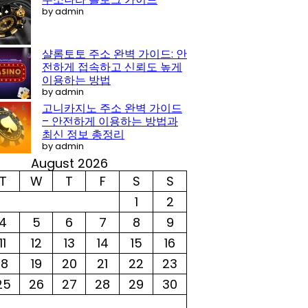
by admin
샬롬토토 주소 완벽 가이드: 안
전하게 접속하고 신뢰도 높게
이용하는 방법
by admin
고니카지노 주소 완벽 가이드
– 안전하게 이용하는 방법과
최신 정보 총정리
by admin
August 2026
T
W
T
F
S
S
1
2
4
5
6
7
8
9
11
12
13
14
15
16
18
19
20
21
22
23
25
26
27
28
29
30