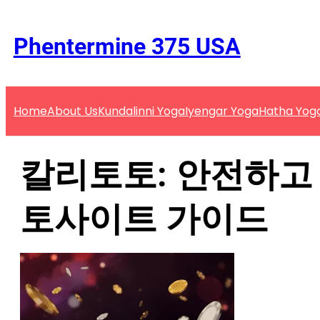
Skip
to
content
Phentermine 375 USA
Home
About Us
Kundalinni Yoga
Iyengar Yoga
Hatha Yog
칼리토토: 안전하고 
토사이트 가이드