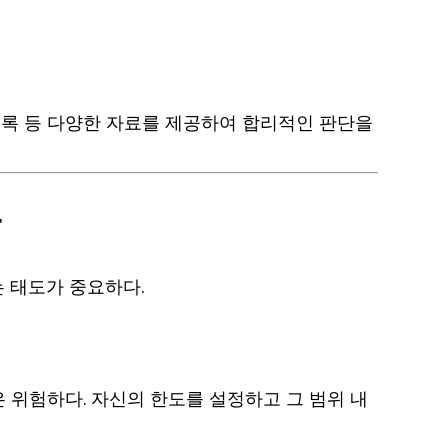
기록 등 다양한 자료를 제공하여 합리적인 판단을
항
 태도가 중요하다.
 위험하다. 자신의 한도를 설정하고 그 범위 내