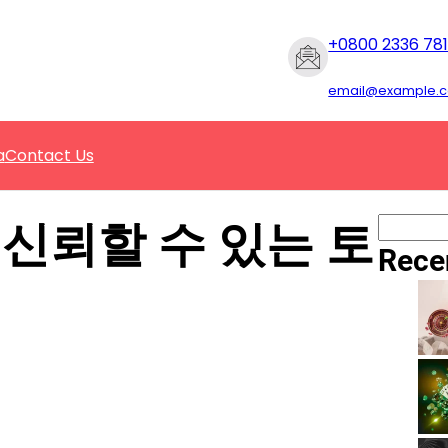
+0800 2336 781
email@example.
a
Contact Us
S
신뢰할 수 있는 토
e
Rece
a
r
c
h