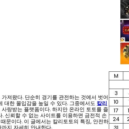
M
3
 가져왔다. 단순히 경기를 관전하는 것에서 벗어
10
에 대한 몰입감을 높일 수 있다. 그중에서도
칼리
 사랑받는 플랫폼이다. 하지만 온라인 토토를 즐
17
이다. 신뢰할 수 없는 사이트를 이용하면 금전적 손
24
 때문이다. 이 글에서는 칼리토토의 특징, 안전하
관까지 자세히 안내한다.
31