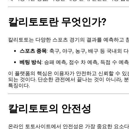
칼리토토란 무엇인가?
칼리토토는 다양한 스포츠 경기의 결과를 예측하고 참
스포츠 종목
: 축구, 야구, 농구, 배구 등 국내외
베팅 방식
: 승패 예측, 점수 차 예측, 득점 수 
이 플랫폼의 핵심은 이용자가 안전하고 신뢰할 수 있
되는 것이다. 단순한 관전에서 끝나는 것이 아니라, 
특징이다.
칼리토토의 안전성
온라인 토토사이트에서 안전성은 가장 중요한 요소다