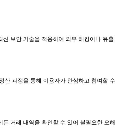
최신 보안 기술을 적용하여 외부 해킹이나 유출
 정산 과정을 통해 이용자가 안심하고 참여할 수
제든 거래 내역을 확인할 수 있어 불필요한 오해