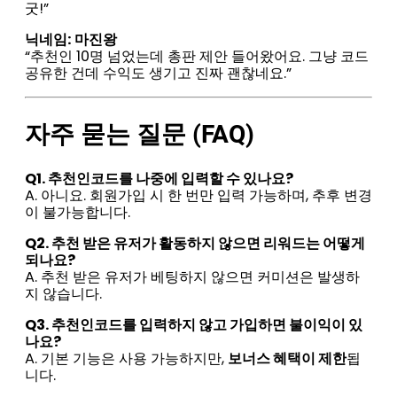
굿!”
닉네임: 마진왕
“추천인 10명 넘었는데 총판 제안 들어왔어요. 그냥 코드
공유한 건데 수익도 생기고 진짜 괜찮네요.”
자주 묻는 질문 (FAQ)
Q1. 추천인코드를 나중에 입력할 수 있나요?
A. 아니요. 회원가입 시 한 번만 입력 가능하며, 추후 변경
이 불가능합니다.
Q2. 추천 받은 유저가 활동하지 않으면 리워드는 어떻게
되나요?
A. 추천 받은 유저가 베팅하지 않으면 커미션은 발생하
지 않습니다.
Q3. 추천인코드를 입력하지 않고 가입하면 불이익이 있
나요?
A. 기본 기능은 사용 가능하지만,
보너스 혜택이 제한
됩
니다.