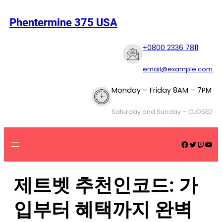
Skip
to
Phentermine 375 USA
content
+0800 2336 7811
email@example.com
Monday – Friday 8AM – 7PM
Saturday and Sunday – CLOSED
Facebook
Twitter
Twitch
YouTube
제트벳 추천인코드: 가
입부터 혜택까지 완벽