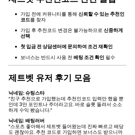
가입 전에 커뮤니티를 통해
신뢰할 수 있는 추천인
코드
를 찾자
가입 후 추천코드 변경은 불가능하므로
신중하게
선택
첫 입금 전 상담센터에 문의하여 조건 재확인
보너스는 반드시 사용 전
베팅 조건 확인
필수
제트벳 유저 후기 모음
닉네임: 슈팅스타
“친구 추천으로 가입했는데 추천인코드 입력만 했을 뿐
인데 3만 포인트나 주더라고요. 바로 슬롯 돌려서 소소
하게 수익 봤습니다.”
닉네임: 배팅러버
“스포츠 좋아해서 제트벳 들어왔는데 진짜 빠르고 배당
도 괜찮아요. 추천 코드로 가입하면 보너스도 받으니까