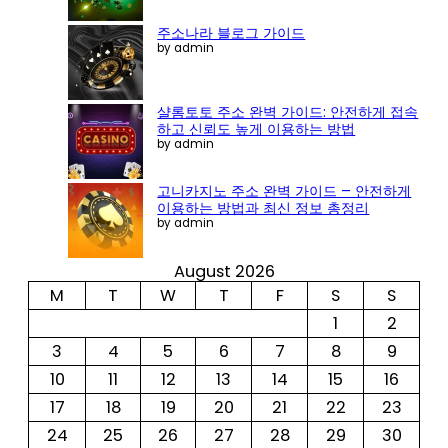
주소나라 블로그 가이드
by admin
샬롬토토 주소 완벽 가이드: 안전하게 접속
하고 신뢰도 높게 이용하는 방법
by admin
고니카지노 주소 완벽 가이드 – 안전하게
이용하는 방법과 최신 정보 총정리
by admin
August 2026
M
T
W
T
F
S
S
1
2
3
4
5
6
7
8
9
10
11
12
13
14
15
16
17
18
19
20
21
22
23
24
25
26
27
28
29
30