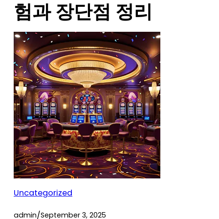
험과 장단점 정리
Uncategorized
/
admin
September 3, 2025