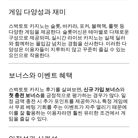
게임 다양성과 재미
스벅토토 카지노는 슬롯, 바카라, 포커, 블랙잭, 룰렛 등
다양한 게임을 제공한다. 슬롯머신은 테마별로 다채로운
구성으로 제공되며, 실시간 라이브 카지노는 실제 딜러
와 함께하는 몰입감 넘치는 경험을 선사한다. 이러한 다
양성은 이용자들이 지루하지 않고 꾸준히 즐길 수 있는
요인으로 작용한다.
보너스와 이벤트 혜택
스벅토토 카지노 후기를 살펴보면,
신규 가입 보너스
와
첫 충전 보너스
를 긍정적으로 평가하는 경우가 많다. 일
정 금액 충전 시 추가 포인트를 제공하거나, 특정 게임에
서 무료 베팅 기회를 주는 이벤트가 자주 열리기 때문에
이를 잘 활용하는 이용자라면 훨씬 유리한 조건에서 게
임을 즐길 수 있다.