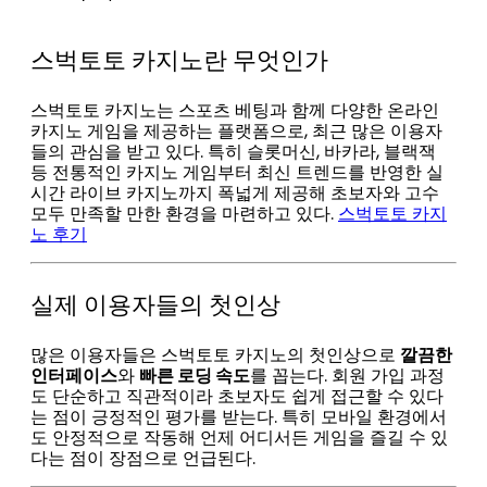
스벅토토 카지노란 무엇인가
스벅토토 카지노는 스포츠 베팅과 함께 다양한 온라인
카지노 게임을 제공하는 플랫폼으로, 최근 많은 이용자
들의 관심을 받고 있다. 특히 슬롯머신, 바카라, 블랙잭
등 전통적인 카지노 게임부터 최신 트렌드를 반영한 실
시간 라이브 카지노까지 폭넓게 제공해 초보자와 고수
모두 만족할 만한 환경을 마련하고 있다.
스벅토토 카지
노 후기
실제 이용자들의 첫인상
많은 이용자들은 스벅토토 카지노의 첫인상으로
깔끔한
인터페이스
와
빠른 로딩 속도
를 꼽는다. 회원 가입 과정
도 단순하고 직관적이라 초보자도 쉽게 접근할 수 있다
는 점이 긍정적인 평가를 받는다. 특히 모바일 환경에서
도 안정적으로 작동해 언제 어디서든 게임을 즐길 수 있
다는 점이 장점으로 언급된다.