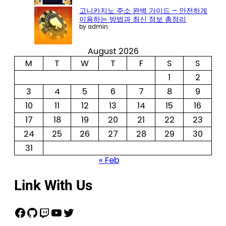
고니카지노 주소 완벽 가이드 – 안전하게
이용하는 방법과 최신 정보 총정리
by admin
August 2026
M
T
W
T
F
S
S
1
2
3
4
5
6
7
8
9
10
11
12
13
14
15
16
17
18
19
20
21
22
23
24
25
26
27
28
29
30
31
« Feb
Link With Us
Facebook
GitHub
Twitch
YouTube
Twitter