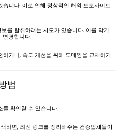
있습니다. 이로 인해 정상적인 해외 토토사이트
보를 탈취하려는 시도가 있습니다. 이를 막기
를 변경합니다.
전하거나, 속도 개선을 위해 도메인을 교체하기
 방법
를 확인할 수 있습니다.
 검색하면, 최신 링크를 정리해주는 검증업체들이