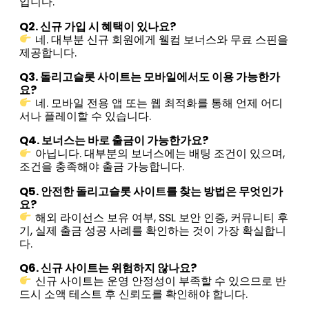
입니다.
Q2. 신규 가입 시 혜택이 있나요?
네. 대부분 신규 회원에게 웰컴 보너스와 무료 스핀을
제공합니다.
Q3. 돌리고슬롯 사이트는 모바일에서도 이용 가능한가
요?
네. 모바일 전용 앱 또는 웹 최적화를 통해 언제 어디
서나 플레이할 수 있습니다.
Q4. 보너스는 바로 출금이 가능한가요?
아닙니다. 대부분의 보너스에는 배팅 조건이 있으며,
조건을 충족해야 출금 가능합니다.
Q5. 안전한 돌리고슬롯 사이트를 찾는 방법은 무엇인가
요?
해외 라이선스 보유 여부, SSL 보안 인증, 커뮤니티 후
기, 실제 출금 성공 사례를 확인하는 것이 가장 확실합니
다.
Q6. 신규 사이트는 위험하지 않나요?
신규 사이트는 운영 안정성이 부족할 수 있으므로 반
드시 소액 테스트 후 신뢰도를 확인해야 합니다.