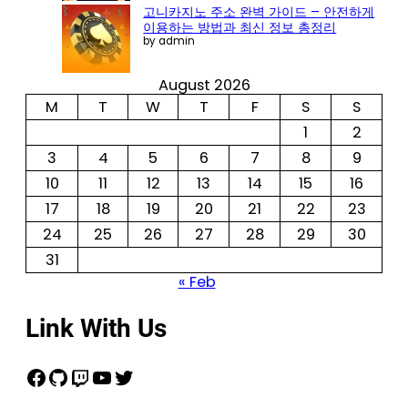
고니카지노 주소 완벽 가이드 – 안전하게
이용하는 방법과 최신 정보 총정리
by admin
August 2026
M
T
W
T
F
S
S
1
2
3
4
5
6
7
8
9
10
11
12
13
14
15
16
17
18
19
20
21
22
23
24
25
26
27
28
29
30
31
« Feb
Link With Us
Facebook
GitHub
Twitch
YouTube
Twitter