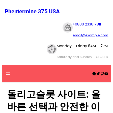
Skip
to
Phentermine 375 USA
content
+0800 2336 7811
email@example.com
Monday – Friday 8AM – 7PM
Saturday and Sunday – CLOSED
Facebook
Twitter
Twitch
YouTube
돌리고슬롯 사이트: 올
바른 선택과 안전한 이