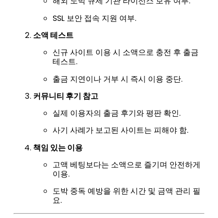
해외 도박 규제 기관 라이선스 보유 여부.
SSL 보안 접속 지원 여부.
소액 테스트
신규 사이트 이용 시 소액으로 충전 후 출금
테스트.
출금 지연이나 거부 시 즉시 이용 중단.
커뮤니티 후기 참고
실제 이용자의 출금 후기와 평판 확인.
사기 사례가 보고된 사이트는 피해야 함.
책임 있는 이용
고액 베팅보다는 소액으로 즐기며 안전하게
이용.
도박 중독 예방을 위한 시간 및 금액 관리 필
요.