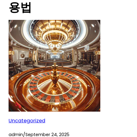
용법
Uncategorized
/
admin
September 24, 2025