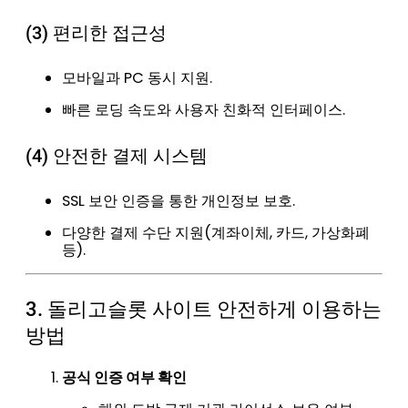
(3) 편리한 접근성
모바일과 PC 동시 지원.
빠른 로딩 속도와 사용자 친화적 인터페이스.
(4) 안전한 결제 시스템
SSL 보안 인증을 통한 개인정보 보호.
다양한 결제 수단 지원(계좌이체, 카드, 가상화폐
등).
3. 돌리고슬롯 사이트 안전하게 이용하는
방법
공식 인증 여부 확인