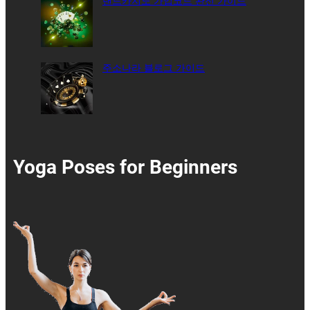
랜드카지노 가입코드 완전 가이드
주소나라 블로그 가이드
Yoga Poses for Beginners