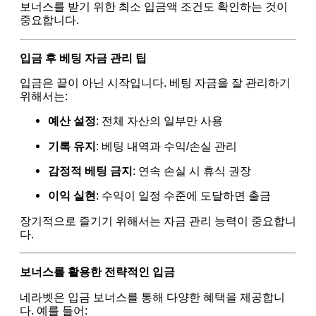
보너스를 받기 위한 최소 입금액 조건도 확인하는 것이
중요합니다.
입금 후 베팅 자금 관리 팁
입금은 끝이 아닌 시작입니다. 베팅 자금을 잘 관리하기
위해서는:
예산 설정
: 전체 자산의 일부만 사용
기록 유지
: 베팅 내역과 수익/손실 관리
감정적 베팅 금지
: 연속 손실 시 휴식 권장
이익 실현
: 수익이 일정 수준에 도달하면 출금
장기적으로 즐기기 위해서는 자금 관리 능력이 중요합니
다.
보너스를 활용한 전략적인 입금
네라벳은 입금 보너스를 통해 다양한 혜택을 제공합니
다. 예를 들어: