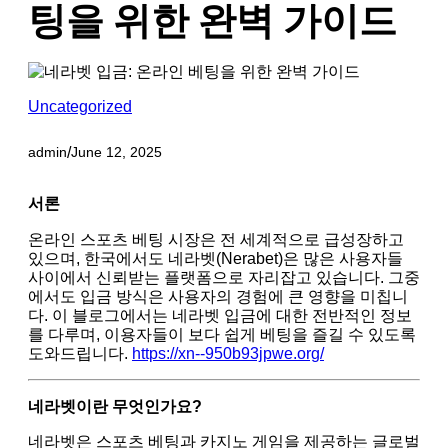
팅을 위한 완벽 가이드
Uncategorized
admin
/
June 12, 2025
서론
온라인 스포츠 베팅 시장은 전 세계적으로 급성장하고
있으며, 한국에서도 네라벳(Nerabet)은 많은 사용자들
사이에서 신뢰받는 플랫폼으로 자리잡고 있습니다. 그중
에서도 입금 방식은 사용자의 경험에 큰 영향을 미칩니
다. 이 블로그에서는 네라벳 입금에 대한 전반적인 정보
를 다루며, 이용자들이 보다 쉽게 베팅을 즐길 수 있도록
도와드립니다.
https://xn--950b93jpwe.org/
네라벳이란 무엇인가요?
네라벳은 스포츠 베팅과 카지노 게임을 제공하는 글로벌