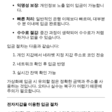
익명성 보장
: 개인정보 노출 없이 입금이 가능합니
다.
빠른 처리
: 일반적인 은행 이체보다 빠르며, 대부분
수 분 이내에 입금 완료됩니다.
수수료 절감
: 중간 과정이 생략되어 수수료가 저렴
하거나 없을 수 있습니다.
입금 절차는 다음과 같습니다:
개인 지갑에서 네라벳 지정 지갑 주소로 코인 전송
네트워크 확인 후 입금 반영
실시간 잔액 확인 가능
가상화폐 입금 시 유의할 점은 정확한 금액과 주소를 사
용하는 것입니다. 오타나 실수는 복구가 어렵기 때문에
주의가 필요합니다.
전자지갑을 이용한 입금 절차