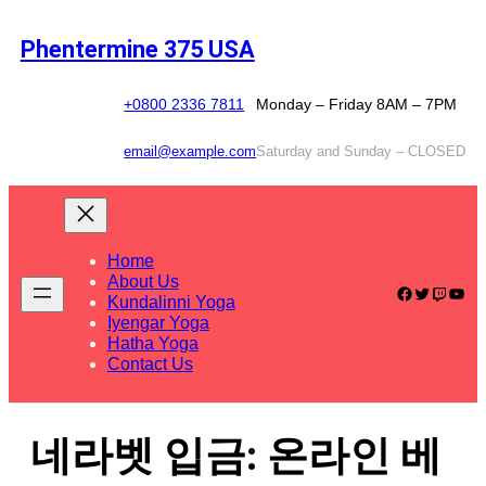
Skip
to
Phentermine 375 USA
content
+0800 2336 7811
Monday – Friday 8AM – 7PM
email@example.com
Saturday and Sunday – CLOSED
Home
About Us
Facebook
Twitter
Twitch
YouTube
Kundalinni Yoga
Iyengar Yoga
Hatha Yoga
Contact Us
네라벳 입금: 온라인 베