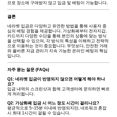
므로 장소에 구애받지 않고 입금 및 베팅이 가능합니다.
결론
네라벳 입금은 다양하고 유연한 방법을 통해 사용자 중
심의 베팅 경험을 제공합니다. 가상화폐부터 전자지갑,
카드까지 다양한 수단을 통해 본인의 상황에 맞는 방식
을 선택할 수 있으며, 각 방식의 특성을 이해하고 전략적
으로 이용하는 것이 중요합니다. 무엇보다, 안전한 거래
와 올바른 자금 관리가 지속 가능한 온라인 베팅의 핵심
입니다.
자주 묻는 질문 (FAQs)
Q1: 네라벳 입금이 반영되지 않으면 어떻게 해야 하나
요?
입금 내역의 스크린샷과 함께 고객센터에 문의하면 빠르
게 처리됩니다.
Q2: 가상화폐 입금 시 어느 정도 시간이 걸리나요?
평균적으로 5~15분 이내에 반영되지만, 네트워크 혼잡
시 최대 1시간이 걸릴 수 있습니다.