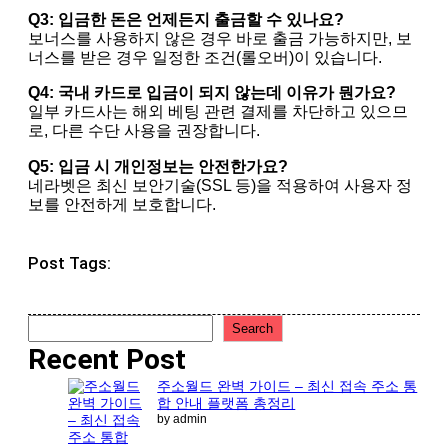
Q3: 입금한 돈은 언제든지 출금할 수 있나요?
보너스를 사용하지 않은 경우 바로 출금 가능하지만, 보
너스를 받은 경우 일정한 조건(롤오버)이 있습니다.
Q4: 국내 카드로 입금이 되지 않는데 이유가 뭔가요?
일부 카드사는 해외 베팅 관련 결제를 차단하고 있으므
로, 다른 수단 사용을 권장합니다.
Q5: 입금 시 개인정보는 안전한가요?
네라벳은 최신 보안기술(SSL 등)을 적용하여 사용자 정
보를 안전하게 보호합니다.
Post Tags:
S
Search
e
Recent Post
a
r
주소월드 완벽 가이드 – 최신 접속 주소 통
c
합 안내 플랫폼 총정리
h
by admin