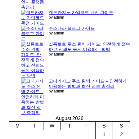
랜드카지노 가입코드 완전 가이드
by admin
주소나라 블로그 가이드
by admin
샬롬토토 주소 완벽 가이드: 안전하게 접속
하고 신뢰도 높게 이용하는 방법
by admin
고니카지노 주소 완벽 가이드 – 안전하게
이용하는 방법과 최신 정보 총정리
by admin
August 2026
M
T
W
T
F
S
S
1
2