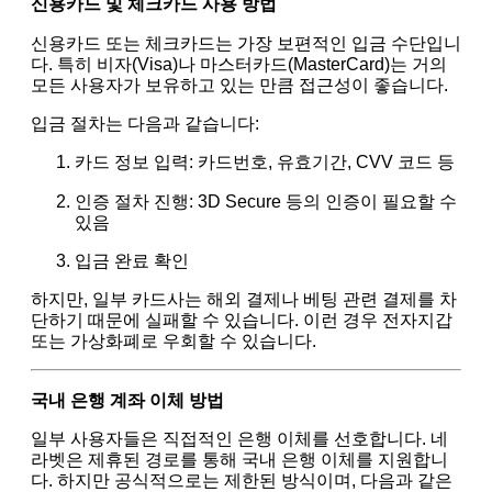
신용카드 및 체크카드 사용 방법
신용카드 또는 체크카드는 가장 보편적인 입금 수단입니
다. 특히 비자(Visa)나 마스터카드(MasterCard)는 거의
모든 사용자가 보유하고 있는 만큼 접근성이 좋습니다.
입금 절차는 다음과 같습니다:
카드 정보 입력: 카드번호, 유효기간, CVV 코드 등
인증 절차 진행: 3D Secure 등의 인증이 필요할 수
있음
입금 완료 확인
하지만, 일부 카드사는 해외 결제나 베팅 관련 결제를 차
단하기 때문에 실패할 수 있습니다. 이런 경우 전자지갑
또는 가상화폐로 우회할 수 있습니다.
국내 은행 계좌 이체 방법
일부 사용자들은 직접적인 은행 이체를 선호합니다. 네
라벳은 제휴된 경로를 통해 국내 은행 이체를 지원합니
다. 하지만 공식적으로는 제한된 방식이며, 다음과 같은