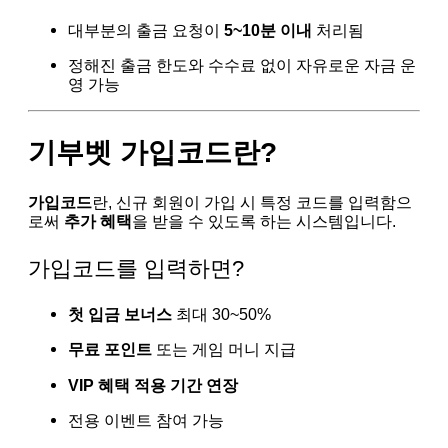
대부분의 출금 요청이
5~10분 이내
처리됨
정해진 출금 한도와 수수료 없이 자유로운 자금 운
영 가능
기부벳 가입코드란?
가입코드
란, 신규 회원이 가입 시 특정 코드를 입력함으
로써
추가 혜택
을 받을 수 있도록 하는 시스템입니다.
가입코드를 입력하면?
첫 입금 보너스
최대 30~50%
무료 포인트
또는 게임 머니 지급
VIP 혜택 적용 기간 연장
전용 이벤트 참여 가능