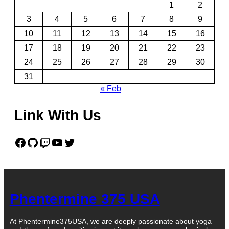
1
2
3
4
5
6
7
8
9
10
11
12
13
14
15
16
17
18
19
20
21
22
23
24
25
26
27
28
29
30
31
« Feb
Link With Us
Facebook
GitHub
Twitch
YouTube
Twitter
Phentermine 375 USA
At Phentermine375USA, we are deeply passionate about yoga