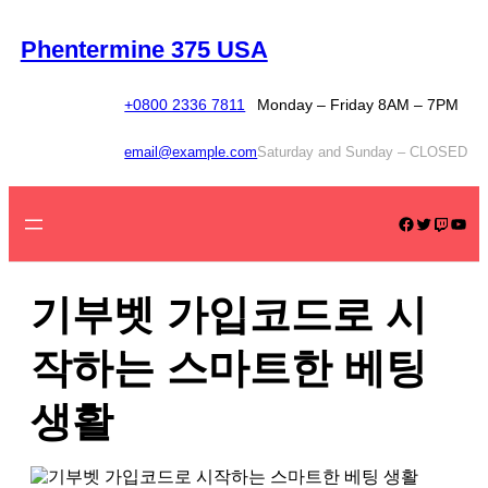
Skip
to
Phentermine 375 USA
content
+0800 2336 7811
Monday – Friday 8AM – 7PM
email@example.com
Saturday and Sunday – CLOSED
Facebook
Twitter
Twitch
YouTube
기부벳 가입코드로 시
작하는 스마트한 베팅
생활