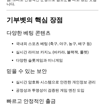
니다.
기부벳의 핵심 장점
다양한 베팅 콘텐츠
국내외 스포츠 베팅 (축구, 야구, 농구, 배구 등)
실시간 라이브 카지노 (바카라, 블랙잭, 룰렛)
다양한 슬롯게임과 미니게임
믿을 수 있는 보안
실시간 암호화 시스템으로 안전한 개인정보 관리
공정성과 투명성이 검증된 게임 엔진 도입
빠르고 안정적인 출금