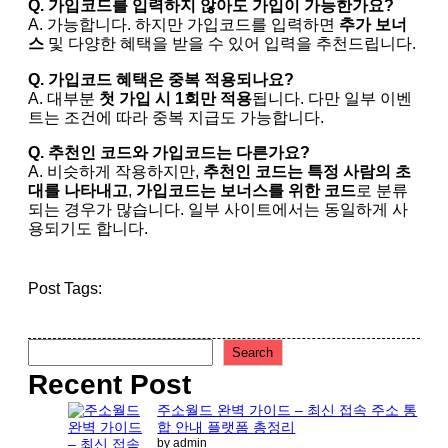
Q. 가입코드를 입력하지 않아도 가입이 가능한가요?
A. 가능합니다. 하지만 가입코드를 입력하면
추가 보너
스
및 다양한 혜택을 받을 수 있어 입력을 추천드립니다.
Q. 가입코드 혜택은 중복 적용되나요?
A. 대부분
첫 가입 시 1회만 적용
됩니다. 다만 일부 이벤
트는 조건에 따라 중복 지급도 가능합니다.
Q. 추천인 코드와 가입코드는 다른가요?
A. 비슷하게 작용하지만,
추천인 코드는 특정 사람의 초
대를 나타내고
,
가입코드는 보너스를 위한 코드
로 분류
되는 경우가 많습니다. 일부 사이트에서는 동일하게 사
용되기도 합니다.
Post Tags:
S
Search
e
Recent Post
a
r
주소월드 완벽 가이드 – 최신 접속 주소 통
c
합 안내 플랫폼 총정리
h
by admin